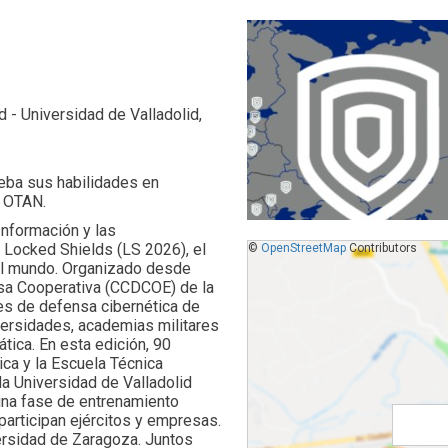
d - Universidad de Valladolid,
ueba sus habilidades en
a OTAN.
Información y las
 Locked Shields (LS 2026), el
©
OpenStreetMap
Contributors
del mundo. Organizado desde
nsa Cooperativa (CCDCOE) de la
es de defensa cibernética de
iversidades, academias militares
ica. En esta edición, 90
ica y la Escuela Técnica
a Universidad de Valladolid
 una fase de entrenamiento
participan ejércitos y empresas.
versidad de Zaragoza. Juntos