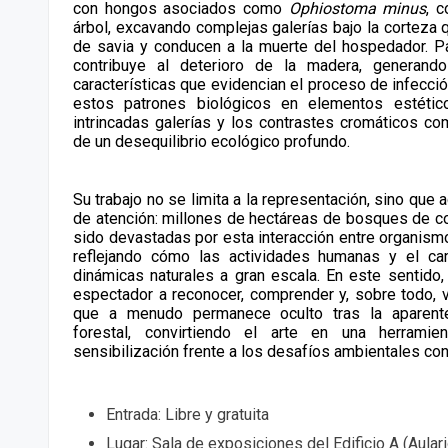
con hongos asociados como
Ophiostoma minus
, c
árbol, excavando complejas galerías bajo la corteza q
de savia y conducen a la muerte del hospedador. P
contribuye al deterioro de la madera, generando
características que evidencian el proceso de infecci
estos patrones biológicos en elementos estético
intrincadas galerías y los contrastes cromáticos c
de un desequilibrio ecológico profundo.
Su trabajo no se limita a la representación, sino que
de atención: millones de hectáreas de bosques de c
sido devastadas por esta interacción entre organismo
reflejando cómo las actividades humanas y el cam
dinámicas naturales a gran escala. En este sentido, 
espectador a reconocer, comprender y, sobre todo, 
que a menudo permanece oculto tras la aparente
forestal, convirtiendo el arte en una herramie
sensibilización frente a los desafíos ambientales c
Entrada: Libre y gratuita
Lugar: Sala de exposiciones del Edificio A (Aular