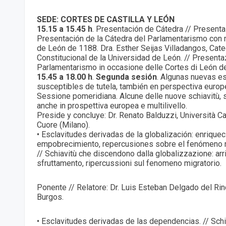
SEDE: CORTES DE CASTILLA Y LEÓN
15.15 a 15.45 h
. Presentación de Cátedra // Presenta
Presentación de la Cátedra del Parlamentarismo con 
de León de 1188. Dra. Esther Seijas Villadangos, Cat
Constitucional de la Universidad de León. // Presenta
Parlamentarismo in occasione delle Cortes di León d
15.45 a 18.00 h
.
Segunda sesión
. Algunas nuevas e
susceptibles de tutela, también en perspectiva europea
Sessione pomeridiana. Alcune delle nuove schiavitù, su
anche in prospettiva europea e multilivello.
Preside y concluye: Dr. Renato Balduzzi, Università Ca
Cuore (Milano).
• Esclavitudes derivadas de la globalización: enrique
empobrecimiento, repercusiones sobre el fenómeno m
// Schiavitù che discendono dalla globalizzazione: ar
sfruttamento, ripercussioni sul fenomeno migratorio.
Ponente // Relatore: Dr. Luis Esteban Delgado del Ri
Burgos.
• Esclavitudes derivadas de las dependencias. // Schia