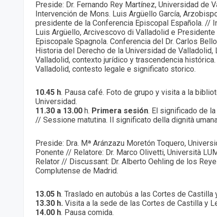
Preside: Dr. Fernando Rey Martínez, Universidad de Va
Intervención de Mons. Luis Argüello García, Arzobispo
presidente de la Conferencia Episcopal Española. // I
Luis Argüello, Arcivescovo di Valladolid e Presidente
Episcopale Spagnola. Conferencia del Dr. Carlos Bell
Historia del Derecho de la Universidad de Valladolid,
Valladolid, contexto jurídico y trascendencia histórica.
Valladolid, contesto legale e significato storico.
10.45 h
. Pausa café. Foto de grupo y visita a la biblio
Universidad.
11.30 a 13.00
h.
Primera sesión
. El significado de 
// Sessione matutina. Il significato della dignità umana
Preside: Dra. Mª Aránzazu Moretón Toquero, Universid
Ponente // Relatore: Dr. Marco Olivetti, Università L
Relator // Discussant: Dr. Alberto Oehling de los Rey
Complutense de Madrid.
13.05 h
. Traslado en autobús a las Cortes de Castilla 
13.30 h.
Visita a la sede de las Cortes de Castilla y L
14.00 h
. Pausa comida.