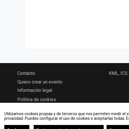
Contacto
KML, ICS
Quiero crear un evento
Información legal
Política de cookies
Utilizamos cookies propias y de terceros que nos permiten medir el vo
privacidad. Puedes configurar el uso de cookies o aceptarlas todas. 
2026 © Eventos - Universidad de Valladolid