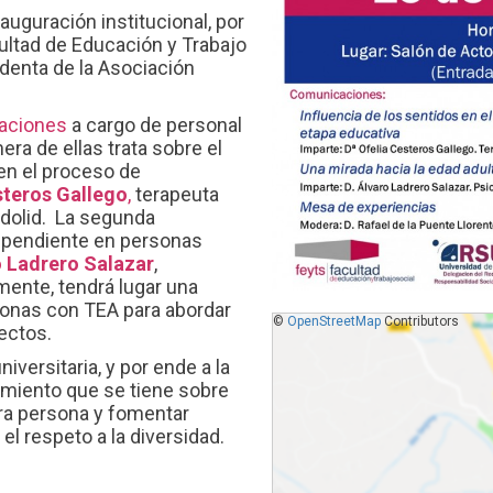
nauguración institucional, por
ultad de Educación y Trabajo
denta de la Asociación
aciones
a cargo de personal
era de ellas trata sobre el
en el proceso de
steros Gallego
,
terapeuta
adolid. La segunda
dependiente en personas
o Ladrero Salazar
,
mente, tendrá lugar una
sonas con TEA para abordar
©
OpenStreetMap
Contributors
pectos.
iversitaria, y por ende a la
imiento que se tiene sobre
ra persona y fomentar
el respeto a la diversidad.