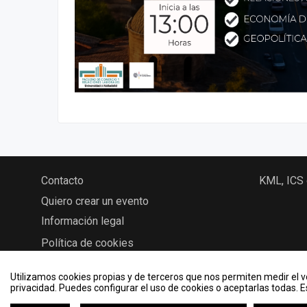
Contacto
KML, ICS
Quiero crear un evento
Información legal
Política de cookies
Utilizamos cookies propias y de terceros que nos permiten medir el vo
privacidad. Puedes configurar el uso de cookies o aceptarlas todas. 
2026 © Eventos - Universidad de Valladolid