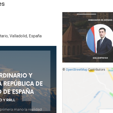
es
ario, Valladolid, España
©
OpenStreetMap
Contributors