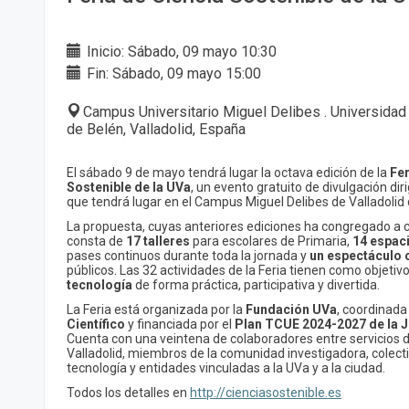
Inicio: Sábado, 09 mayo 10:30
Fin: Sábado, 09 mayo 15:00
Campus Universitario Miguel Delibes . Universidad
de Belén, Valladolid, España
El sábado 9 de mayo tendrá lugar la octava edición de la
Fer
Sostenible de la UVa
,
un evento gratuito de divulgación diri
que tendrá lugar en el Campus Miguel Delibes de Valladolid 
La propuesta, cuyas anteriores ediciones ha congregado a 
consta de
17 talleres
para escolares de Primaria,
14 espaci
pases continuos durante toda la jornada y
un espectáculo c
públicos. Las 32 actividades de la Feria tienen como objetiv
tecnología
de forma práctica, participativa y divertida.
La Feria está organizada por la
Fundación UVa
, coordinada
Científico
y financiada por el
Plan TCUE 2024-2027 de la Ju
Cuenta con una veintena de colaboradores entre servicios d
Valladolid, miembros de la comunidad investigadora, colecti
tecnología y entidades vinculadas a la UVa y a la ciudad.
Todos los detalles en
http://cienciasostenible.es