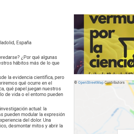
ladolid, España
heredarse? ¿Por qué algunas
uestros hábitos más de lo que
e la evidencia científica, pero
briremos qué ocurre en el
©
OpenStreetMap
Contributors
ica, qué papel juegan nuestros
lo de vida o el entorno pueden
nvestigación actual: la
ias pueden modular la expresión
xperiencia del dolor. Una
co, desmontar mitos y abrir la