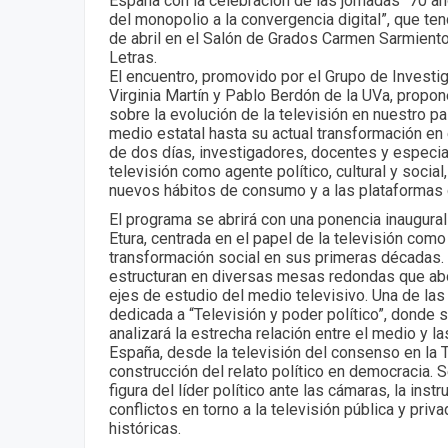
España con la celebración de las jornadas “70 a
del monopolio a la convergencia digital”, que te
de abril en el Salón de Grados Carmen Sarmiento 
Letras.
El encuentro, promovido por el Grupo de Investi
Virginia Martín y Pablo Berdón de la UVa, propon
sobre la evolución de la televisión en nuestro 
medio estatal hasta su actual transformación en e
de dos días, investigadores, docentes y especial
televisión como agente político, cultural y socia
nuevos hábitos de consumo y a las plataformas d
El programa se abrirá con una ponencia inaugural
Etura, centrada en el papel de la televisión com
transformación social en sus primeras décadas. A
estructuran en diversas mesas redondas que ab
ejes de estudio del medio televisivo. Una de la
dedicada a “Televisión y poder político”, donde 
analizará la estrecha relación entre el medio y l
España, desde la televisión del consenso en la T
construcción del relato político en democracia.
figura del líder político ante las cámaras, la ins
conflictos en torno a la televisión pública y priv
históricas.