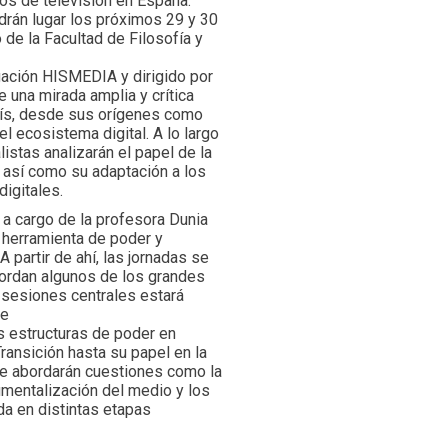
ños de televisión en España:
ndrán lugar los próximos 29 y 30
de la Facultad de Filosofía y
gación HISMEDIA y dirigido por
e una mirada amplia y crítica
país, desde sus orígenes como
l ecosistema digital. A lo largo
istas analizarán el papel de la
l, así como su adaptación a los
igitales.
 a cargo de la profesora Dunia
o herramienta de poder y
 partir de ahí, las jornadas se
ordan algunos de los grandes
s sesiones centrales estará
se
as estructuras de poder en
ransición hasta su papel en la
 Se abordarán cuestiones como la
trumentalización del medio y los
ada en distintas etapas