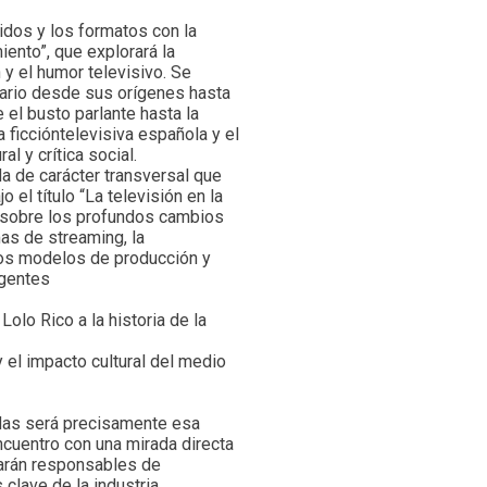
idos y los formatos con la
iento”, que explorará la
n y el humor televisivo. Se
iario desde sus orígenes hasta
 el busto parlante hasta la
 ficcióntelevisiva española y el
l y crítica social.
 de carácter transversal que
 el título “La televisión en la
rá sobre los profundos cambios
rmas de streaming, la
vos modelos de producción y
rgentes
olo Rico a la historia de la
y el impacto cultural del medio
adas será precisamente esa
ncuentro con una mirada directa
iparán responsables de
clave de la industria