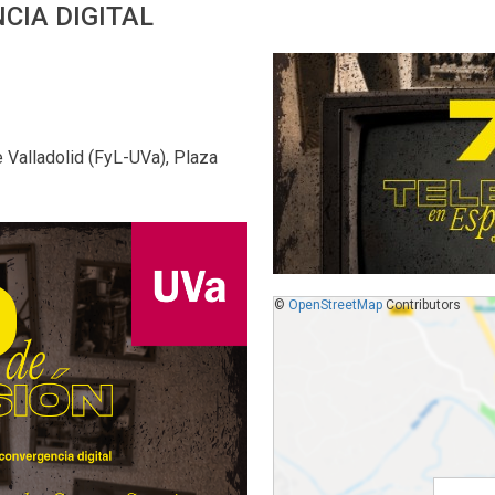
CIA DIGITAL
e Valladolid (FyL-UVa), Plaza
©
OpenStreetMap
Contributors