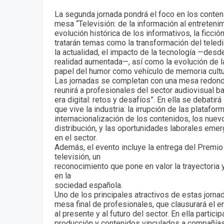
La segunda jornada pondrá el foco en los conten
mesa “Televisión: de la información al entretenim
evolución histórica de los informativos, la ficció
tratarán temas como la transformación del teled
la actualidad, el impacto de la tecnología —desde
realidad aumentada—, así como la evolución de la
papel del humor como vehículo de memoria cultura
Las jornadas se completan con una mesa redonda
reunirá a profesionales del sector audiovisual bajo
era digital: retos y desafíos”. En ella se debati
que vive la industria: la irrupción de las platafo
internacionalización de los contenidos, los nue
distribución, y las oportunidades laborales eme
en el sector.
Además, el evento incluye la entrega del Premio L
televisión, un
reconocimiento que pone en valor la trayectoria 
en la
sociedad española.
Uno de los principales atractivos de estas jorn
mesa final de profesionales, que clausurará el e
al presente y al futuro del sector. En ella partic
producción y contenidos vinculados a compañías 