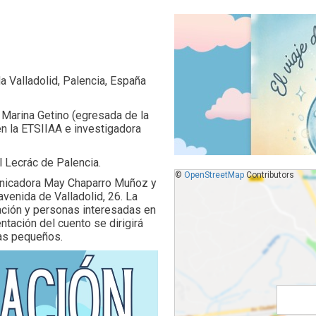
da Valladolid, Palencia, España
or Marina Getino (egresada de la
n la ETSIIAA e investigadora
l Lecrác de Palencia.
©
OpenStreetMap
Contributors
municadora May Chaparro Muñoz y
avenida de Valladolid, 26. La
ación y personas interesadas en
ntación del cuento se dirigirá
ñas pequeños.