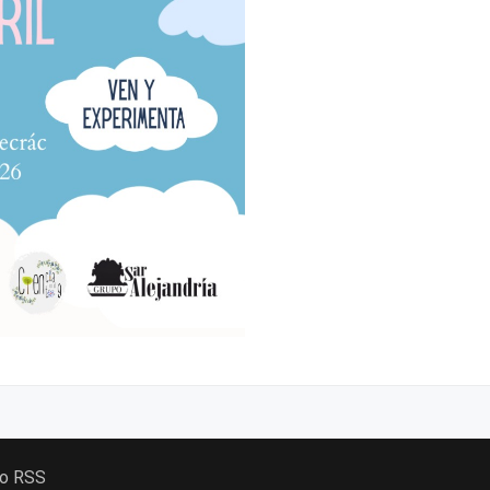
 o RSS