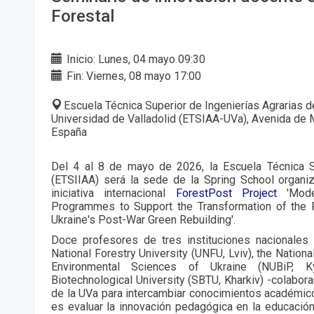
Forestal
Inicio: Lunes, 04 mayo 09:30
Fin: Viernes, 08 mayo 17:00
Escuela Técnica Superior de Ingenierías Agrarias de
Universidad de Valladolid (ETSIAA-UVa), Avenida de M
España
Del 4 al 8 de mayo de 2026, la Escuela Técnica Su
(ETSIIAA) será la sede de la Spring School organi
iniciativa internacional
ForestPost Project
'Mod
Programmes to Support the Transformation of the 
Ukraine's Post-War Green Rebuilding'.
Doce profesores de tres instituciones nacionales 
National Forestry University (UNFU, Lviv), the Nationa
Environmental Sciences of Ukraine (NUBiP, K
Biotechnological University (SBTU, Kharkiv) -colabor
de la UVa para intercambiar conocimientos académicos
es evaluar la innovación pedagógica en la educación 