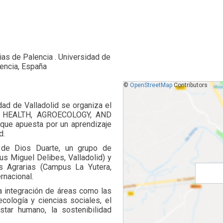
ias de Palencia . Universidad de
lencia, España
©
OpenStreetMap
Contributors
dad de Valladolid se organiza el
P) HEALTH, AGROECOLOGY, AND
 que apuesta por un aprendizaje
d.
 de Dios Duarte, un grupo de
s Miguel Delibes, Valladolid) y
as Agrarias (Campus La Yutera,
rnacional.
la integración de áreas como las
ecología y ciencias sociales, el
star humano, la sostenibilidad