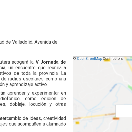
ad de Valladolid, Avenida de
©
OpenStreetMap
Contributors
tera acogerá la
V Jornada de
cia
, un encuentro que reunirá a
ivos de toda la provincia. La
ed de radios escolares como una
n y aprendizaje activo.
drán aprender y experimentar en
adiofónico, como edición de
es, doblaje, locución y otras
ntercambio de ideas, creatividad
izajes que acompañen a alumnado