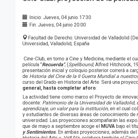
Inicio: Jueves, 04 junio 17:30
Fin: Jueves, 04 junio 20:00
Facultad de Derecho. Universidad de Valladolid (De
Universidad, Valladolid, España
Cine-Club, en torno a Cine y Medicina, mediante el cu
película "
Recuerda"
, (
Spellbound,
Alfred Hitchcock, 1
presentación inicial y coloquio posterior correrá a ca
de
Historia del Cine de la II Guerra Mundial a nuestro
curso del Grado en Historia del Arte. Será una proyec
general, hasta completar aforo
:
La actividad tiene como marco el Proyecto de innova
docente:
Patrimonio de la Universidad de Valladolid, 
aprendizaje, un valor para la institución
, en el cual 
y estudiantes de diversas áreas de conocimiento de 
universidad. Las proyecciones acompañarán las expo
que de mayo a septiembre acoge el
MUVA
bajo el tít
y Sentimientos
.
En ambas proyecciones, además del
Historia del Arte y VirtUVa, colabora también el Cine