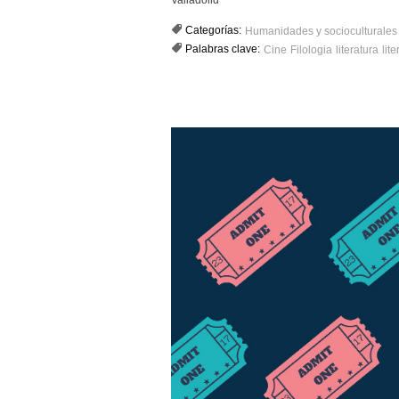
Categorías:
Humanidades y socioculturales
Palabras clave:
Cine
Filologia
literatura
lit