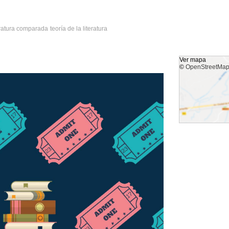
eratura comparada
teoría de la literatura
Ver mapa
©
OpenStreetMa