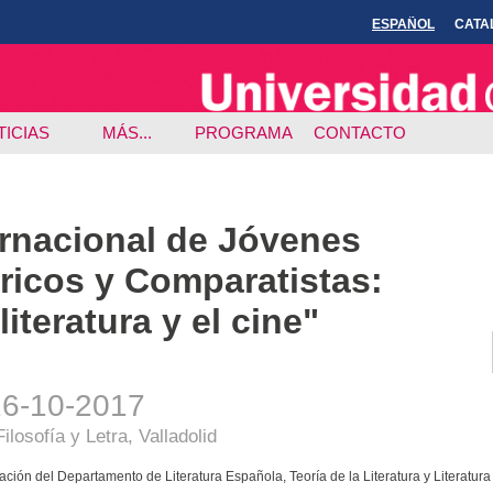
ESPAÑOL
CATA
TICIAS
MÁS...
PROGRAMA
CONTACTO
ernacional de Jóvenes
ricos y Comparatistas:
literatura y el cine"
26-10-2017
losofía y Letra, Valladolid
ción del Departamento de Literatura Española, Teoría de la Literatura y Literatu