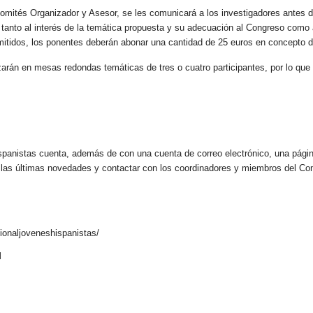
mités Organizador y Asesor, se les comunicará a los investigadores antes de
tanto al interés de la temática propuesta y su adecuación al Congreso como a 
mitidos, los ponentes deberán abonar una cantidad de 25 euros en concepto d
rán en mesas redondas temáticas de tres o cuatro participantes, por lo que 
ispanistas cuenta, además de con una cuenta de correo electrónico, una pági
 las últimas novedades y contactar con los coordinadores y miembros del Com
ionaljoveneshispanistas/
l