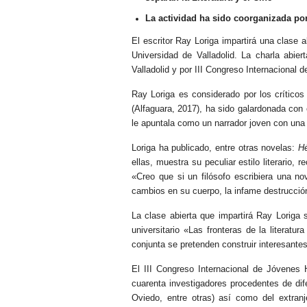
La actividad ha sido coorganizada por
El escritor Ray Loriga impartirá una clase a
Universidad de Valladolid. La charla abie
Valladolid y por III Congreso Internacional
Ray Loriga es considerado por los crítico
(Alfaguara, 2017), ha sido galardonada con 
le apuntala como un narrador joven con una
Loriga ha publicado, entre otras novelas:
H
ellas, muestra su peculiar estilo literario
«Creo que si un filósofo escribiera una no
cambios en su cuerpo, la infame destrucción
La clase abierta que impartirá Ray Loriga 
universitario «Las fronteras de la literat
conjunta se pretenden construir interesantes
El III Congreso Internacional de Jóvenes 
cuarenta investigadores procedentes de di
Oviedo, entre otras) así como del extran