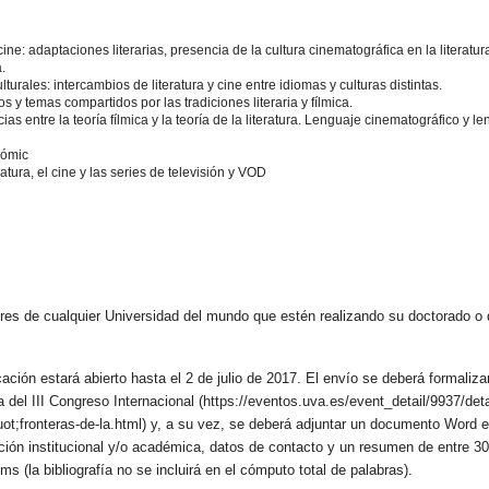
cine: adaptaciones literarias, presencia de la cultura cinematográfica en la literatur
.
lturales: intercambios de literatura y cine entre idiomas y culturas distintas.
y temas compartidos por las tradiciones literaria y fílmica.
ias entre la teoría fílmica y la teoría de la literatura. Lenguaje cinematográfico y len
cómic
ratura, el cine y las series de televisión y VOD
ores de cualquier Universidad del mundo que estén realizando su doctorado o
ión estará abierto hasta el 2 de julio de 2017. El envío se deberá formalizar 
del III Congreso Internacional (https://eventos.uva.es/event_detail/9937/detai
t;fronteras-de-la.html) y, a su vez, se deberá adjuntar un documento Word en 
ción institucional y/o académica, datos de contacto y un resumen de entre 3
ms (la bibliografía no se incluirá en el cómputo total de palabras).