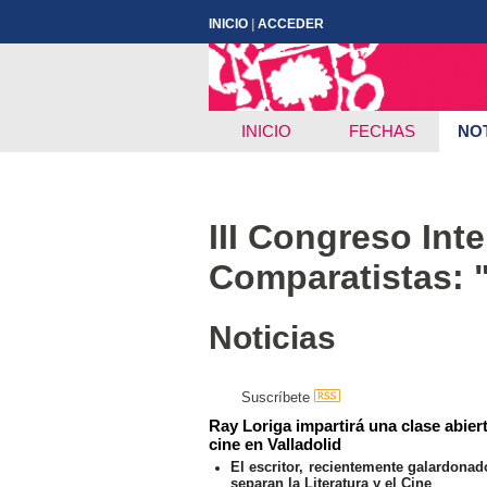
INICIO
|
ACCEDER
INICIO
FECHAS
NOT
III Congreso Int
Comparatistas: "F
Noticias
Suscríbete
Ray Loriga impartirá una clase abierta
cine en Valladolid
El escritor, recientemente galardona
separan la Literatura y el Cine