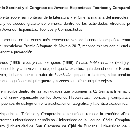
 la Seminci y el Congreso de Jóvenes Hispanistas, Teóricos y Comparati
bierta sobre las fronteras de la Literatura y el Cine la mañana del miércoles
rta y de acceso gratuito se enmarca dentro de las actividades ofrecidas
 de Jóvenes Hispanistas, Teóricos y Comparatistas.
s como una de las voces más representativas de la narrativa española con
el prestigioso Premio Alfaguara de Novela 2017, reconocimiento con el cual 
 enorme proyección.
éroes
(1993),
Tokio ya no nos quiere
(1999),
Ya solo hablo de amor
(2008) 
, reconocible y a la vez mutable, del que la escritora galardonada con el Pre
vela, lo haría como el autor de
Rendición
, pegado a la tierra, a los cambi
 que significa cualquier guerra y a veces también cualquier vejez».
se inscribe dentro de las actividades que proponen la 62 Semana Internaci
ura y el cine» organizado por los Jóvenes Hispanistas, Teóricos y Comparat
 puentes de diálogo entre la práctica cinematográfica y la crítica académica.
Hispanistas, Teóricos y Comparatistas reunirá en torno a la temática «Fron
ferentes universidades españolas (Universidad de la Laguna, Cádiz, Compl
jero (Universidad de San Clemente de Ójrid de Bulgaria, Universidad de