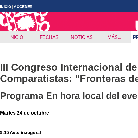
INICIO
|
ACCEDER
INICIO
FECHAS
NOTICIAS
MÁS...
P
III Congreso Internacional d
Comparatistas: "Fronteras de l
Programa
En hora local del ev
Martes 24 de octubre
9:15 Acto inaugural