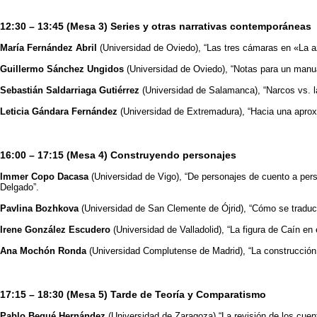
12:30 – 13:45 (Mesa 3) Series y otras narrativas contemporán
María Fernández Abril
(Universidad de Oviedo), “Las tres cámaras en «La
Guillermo Sánchez Ungidos
(Universidad de Oviedo), “Notas para un manua
Sebastián Saldarriaga Gutiérrez
(Universidad de Salamanca), “Narcos vs. l
Leticia Gándara Fernández
(Universidad de Extremadura), “Hacia una aproxi
16:00 – 17:15 (Mesa 4) Construyendo personajes
Immer Copo Dacasa
(Universidad de Vigo), “De personajes de cuento a pe
Delgado”.
Pavlina Bozhkova
(Universidad de San Clemente de Ójrid), “Cómo se traduce
Irene González Escudero
(Universidad de Valladolid), “La figura de Caín e
Ana Mochón Ronda
(Universidad Complutense de Madrid), “La construcción d
17:15 – 18:30 (Mesa 5) Tarde de Teoría y Comparatismo
Pablo Begué Hernández
(Universidad de Zaragoza) “La revisión de los cu