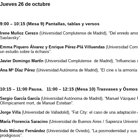
Jueves 26 de octubre
9:00 – 10:15 (Mesa 9) Pantallas, tablas y versos
Irene Muñoz Cerezo
(Universidad Complutense de Madrid), “Del enredo amor
Saslavsky”.
Emma Piquero Álvarez y Enrique Pérez-Plá Villuendas
(Universidad Compl
un estudio sobre la écfrasis”.
Javier Domingo Martín
(Universidad Complutense de Madrid), “Influencias 
Ana Mª Díaz Pérez
(Universidad Autónoma de Madrid), “El cine o la armoní
10:15 – 11:00 Pausa. 11:00 – 12:15 (Mesa 10) Trasvases y Ós
Sergio García García
(Universidad Autónoma de Madrid), “Manuel Vázquez Mo
Olímpicament mort, de Manuel Esteban”.
Jorge Villa
(Universidad de Valladolid), “Fat City: el caso de una adaptaci
María Florencia Saracino
(Universidad de Buenos Aires / Sapienza Universi
Inés Méndez Fernández
(Universidad de Oviedo), “La posmodernidad y sus e
prodigiosos”.