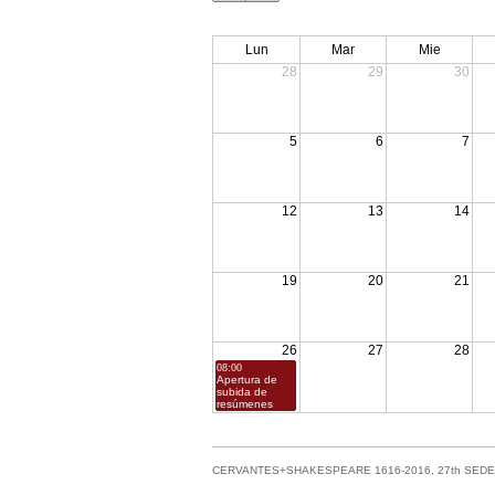
Lun
Mar
Mie
28
29
30
5
6
7
12
13
14
19
20
21
26
27
28
08:00
Apertura de
subida de
resúmenes
CERVANTES+SHAKESPEARE 1616-2016, 27th SED