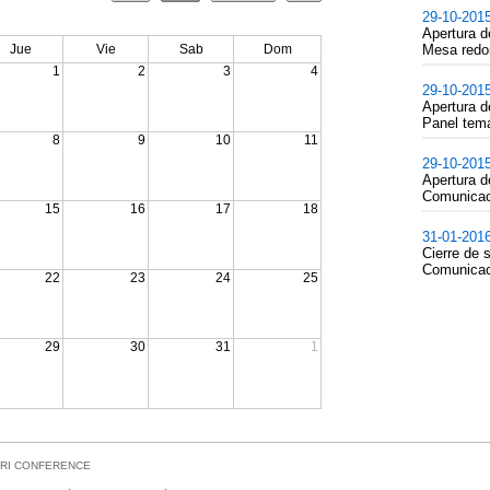
29-10-201
Apertura 
Jue
Vie
Sab
Dom
Mesa redo
1
2
3
4
29-10-201
Apertura d
Panel temá
8
9
10
11
29-10-201
Apertura 
Comunicac
15
16
17
18
31-01-201
Cierre de
Comunicac
22
23
24
25
29
30
31
1
ERI CONFERENCE