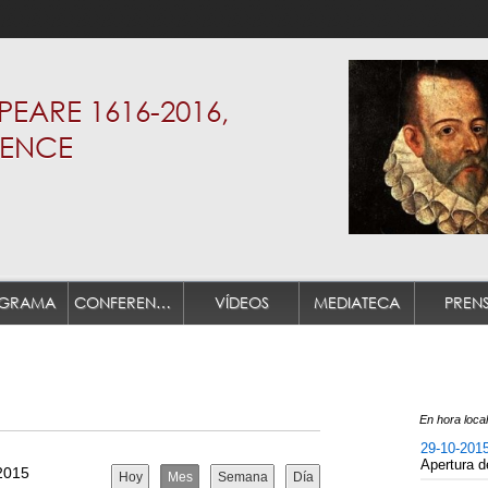
EARE 1616-2016,
RENCE
GRAMA
CONFERENCIANTES PLENARIOS
VÍDEOS
MEDIATECA
PREN
En hora local
29-10-201
Apertura 
2015
Hoy
Mes
Semana
Día