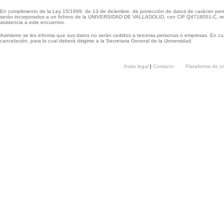
En cumplimiento de la Ley 15/1999, de 13 de diciembre, de protección de datos de carácter per
serán incorporados a un fichero de la UNIVERSIDAD DE VALLADOLID, con CIF Q4718001-C, respo
asistencia a este encuentro.
Asimismo se les informa que sus datos no serán cedidos a terceras personas o empresas. En cua
cancelación, para lo cual deberá dirigirse a la Secretaria General de la Universidad.
Aviso legal
|
Contacto
Plataforma de o