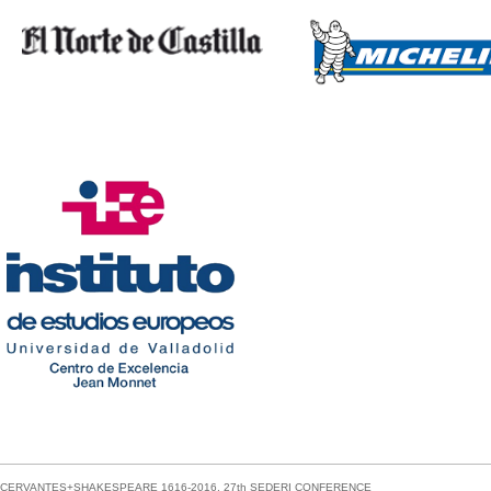
CERVANTES+SHAKESPEARE 1616-2016, 27th SEDERI CONFERENCE