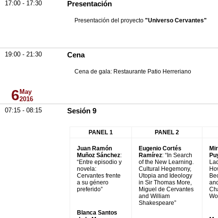
17:00 - 17:30
Presentación
Presentación del proyecto
"Universo Cervantes"
19:00 - 21:30
Cena
Cena de gala: Restaurante Patio Herreriano
6
May
2016
07:15 - 08:15
Sesión 9
PANEL 1
PANEL 2
Juan Ramón
Eugenio Cortés
Mi
Muñoz Sánchez
:
Ramírez
: “In Search
Puy
“Entre episodio y
of the New Learning.
Lad
novela:
Cultural Hegemony,
Ho
Cervantes frente
Utopia and Ideology
Be
a su género
in Sir Thomas More,
and
preferido”
Miguel de Cervantes
Ch
and William
Wor
Shakespeare”
Blanca Santos