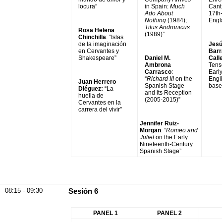
locura”
in Spain:
Much
Cant
Ado About
17th
Nothing
(1984);
Engl
Titus Andronicus
Rosa Helena
(1989)”
Chinchilla
: “Islas
de la imaginación
Jes
en Cervantes y
Barr
Shakespeare”
Daniel M.
Call
Ambrona
Tens
Carrasco
:
Earl
“
Richard III
on the
Engl
Juan Herrero
Spanish Stage
base
Diéguez:
“La
and its Reception
huella de
(2005-2015)”
Cervantes en la
carrera del vivir”
Jennifer Ruiz-
Morgan
: “
Romeo and
Juliet
on the Early
Nineteenth-Century
Spanish Stage”
08:15 - 09:30
Sesión 6
PANEL 1
PANEL 2