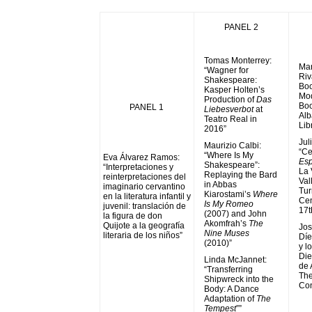
PANEL 2
Tomas Monterrey:
Mar
“Wagner for
Riv
Shakespeare:
Boo
Kasper Holten’s
Mod
Production of
Das
Boo
PANEL 1
Liebesverbot
at
Alb
Teatro Real in
Lib
2016”
Jul
Maurizio Calbi:
“Ce
“Where Is My
Eva Álvarez Ramos:
Esp
Shakespeare”:
“Interpretaciones y
La 
Replaying the Bard
reinterpretaciones del
Val
in Abbas
imaginario cervantino
Tur
Kiarostami’s
Where
en la literatura infantil y
Cen
Is My Romeo
juvenil: translación de
17t
(2007) and John
la figura de don
Akomfrah’s
The
Quijote a la geografía
Jos
Nine Muses
literaria de los niños”
Díe
(2010)”
y l
Die
Linda McJannet:
de 
“Transferring
The
Shipwreck into the
Con
Body: A Dance
Adaptation of
The
Tempest
””