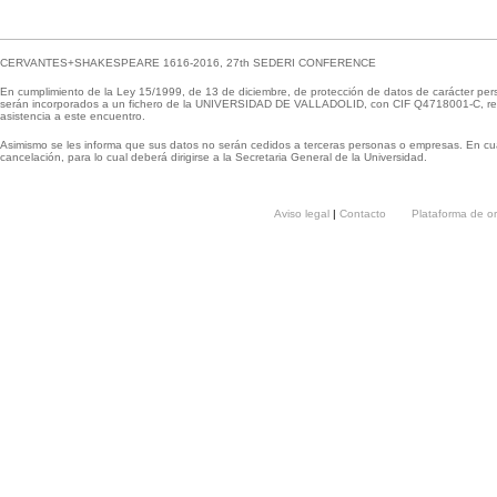
CERVANTES+SHAKESPEARE 1616-2016, 27th SEDERI CONFERENCE
En cumplimiento de la Ley 15/1999, de 13 de diciembre, de protección de datos de carácter per
serán incorporados a un fichero de la UNIVERSIDAD DE VALLADOLID, con CIF Q4718001-C, respo
asistencia a este encuentro.
Asimismo se les informa que sus datos no serán cedidos a terceras personas o empresas. En cua
cancelación, para lo cual deberá dirigirse a la Secretaria General de la Universidad.
Aviso legal
|
Contacto
Plataforma de o