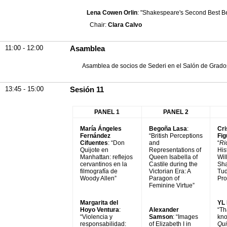
Lena Cowen Orlin
: "Shakespeare's Second Best B
Chair:
Clara Calvo
11:00 - 12:00
Asamblea
Asamblea de socios de Sederi en el Salón de Grado
13:45 - 15:00
Sesión 11
PANEL 1
PANEL 2
María Ángeles
Begoña Lasa
:
Cri
Fernández
“British Perceptions
Fig
Cifuentes
: “Don
and
“
Ric
Quijote en
Representations of
His
Manhattan: reflejos
Queen Isabella of
Wil
cervantinos en la
Castile during the
Sha
filmografía de
Victorian Era: A
Tud
Woody Allen”
Paragon of
Pro
Feminine Virtue”
Margarita del
YL 
Hoyo Ventura
:
Alexander
“Th
“Violencia y
Samson
: “Images
kn
responsabilidad:
of Elizabeth I in
Qui