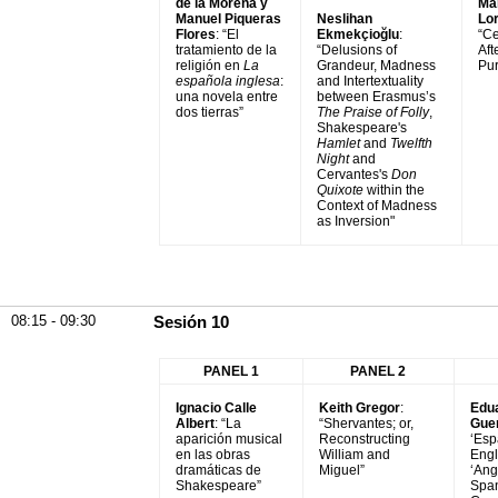
de la Morena y
Ma
Manuel Piqueras
Neslihan
Lo
Flores
: “El
Ekmekçioğlu
:
“Ce
tratamiento de la
“Delusions of
Aft
religión en
La
Grandeur, Madness
Pur
española inglesa
:
and Intertextuality
una novela entre
between Erasmus’s
dos tierras”
The Praise of Folly
,
Shakespeare's
Hamlet
and
Twelfth
Night
and
Cervantes's
Don
Quixote
within the
Context of Madness
as Inversion"
08:15 - 09:30
Sesión 10
PANEL 1
PANEL 2
Ignacio Calle
Keith Gregor
:
Edua
Albert
: “La
“Shervantes; or,
Gue
aparición musical
Reconstructing
‘Esp
en las obras
William and
Engl
dramáticas de
Miguel”
‘Ang
Shakespeare”
Span