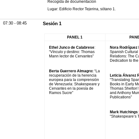
Recogida de documentación
Lugar: Edificio Rector Tejerina, sótano 1.
07:30 - 08:45
Sesión 1
PANEL 1
PANE
Ethel Junco de Calabrese
:
Nora Rodríguez 
“Vínculo y destino: Thomas
Spanish Cultural 
Mann lector de Cervantes”
Relations: The C
Dedication to the
Berta Guerrero Almagro:
“La
recuperación de la herencia
Leticia Álvarez 
europea para la comprensión
“Translating Span
de Venezuela: Shakespeare y
Books in Early M
Cervantes en la poesía de
Thomas Shelton
Ramos Sucre”
and Anthony Mun
Publications”
Mark Hutchings
:
“Shakespeare’s T