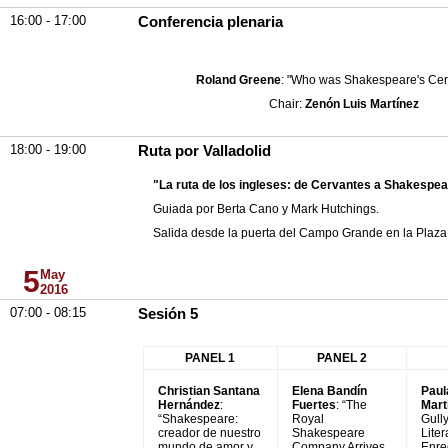
16:00 - 17:00
Conferencia plenaria
Roland Greene
: "Who was Shakespeare's Ce
Chair:
Zenón Luis Martínez
18:00 - 19:00
Ruta por Valladolid
"La ruta de los ingleses: de Cervantes a Shakespea
Guiada por Berta Cano y Mark Hutchings.
Salida desde la puerta del Campo Grande en la Plaza d
5
May
2016
07:00 - 08:15
Sesión 5
PANEL 1
PANEL 2
Christian Santana
Elena Bandín
Paul
Hernández
:
Fuertes
: “The
Mart
“Shakespeare:
Royal
Gully
creador de nuestro
Shakespeare
Liter
mundo de amor y
Company Arrives
Enre