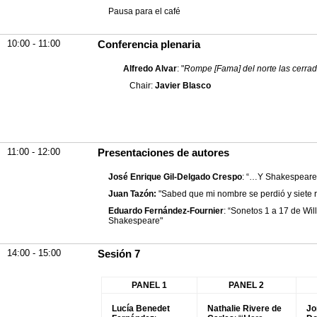
Pausa para el café
10:00 - 11:00
Conferencia plenaria
Alfredo Alvar
: "
Rompe [Fama] del norte las cerrad
Chair:
Javier Blasco
11:00 - 12:00
Presentaciones de autores
José Enrique Gil-Delgado Crespo
: “…Y Shakespeare 
Juan Tazón:
"Sabed que mi nombre se perdió y siete r
Eduardo Fernández-Fournier
: “Sonetos 1 a 17 de Wil
Shakespeare"
14:00 - 15:00
Sesión 7
PANEL 1
PANEL 2
Lucía Benedet
Nathalie Rivere de
Jo