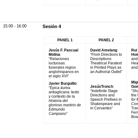
15:00 - 16:00
Sesión 4
PANEL 1
PANEL 2
Jesús F. Pascual
David Amelang
:
Rui
Molina
:
“From Directions to
Ho
“Relaciones
Descriptions:
and 
luctuosas:
Theatrical Paratext
Hea
funerales regios
in Printed Plays as
and
anglohispanos en
an Authorial Outlet”
el siglo XVI”
Mig
Javier Burguillo
:
JesúsTronch
:
Go
“Épica áurea
“Indefinite Stage
“Sh
antiaglicana: texto
Directions and
the
y contexto de la
Speech Prefixes in
for
Historia del
Shakespeare and
Cor
glorioso martirio de
in Cervantes”
Tra
Edmundo
Fern
Campiano
”
Boa