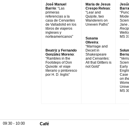
José Manuel
Maria de Jesus
Jesú
Barrio
: “Las
Crespo Relvas
:
Barra
primeras
“Lear and
“Punct
referencias a la
Quijote, two
Moder
casa de Cervantes
Wanderers on
Scient
de Valladolid en los
Uneven Paths”
Jane 
libros de viajeros
Recip
ingleses y
Wellc
norteamericanos”
MS 3
Susana
Oliveira
:
“Marriage and
Beatriz y Fernando
Deceit in
Solun
González Moreno
:
Shakespeare
Berna
“Rambles in the
and Cervantes:
“Verna
Footsteps of Don
All that Glitters is
Scient
Quixote: el viaje
not Gold”
Early
literario y pintoresco
Engli
por H. D. Inglis”
Case 
on th
Wom
Univer
MS 3
09:30 - 10:00
Café