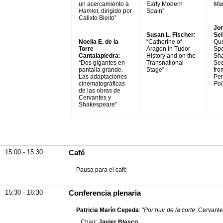
un acercamiento a
Early Modern
Ma
Hamlet
, dirigido por
Spain”
Calixto Bieito”
Jon
Susan L. Fischer
:
Sel
Noelia E. de la
“Catherine of
Qu
Torre
Aragon in Tudor
Spe
Cantalapiedra
:
History and on the
Sha
“Dos gigantes en
Transnational
Sec
pantalla grande.
Stage”
fro
Las adaptaciones
Per
cinematográficas
Pol
de las obras de
Cervantes y
Shakespeare”
15:00 - 15:30
Café
Pausa para el café
15:30 - 16:30
Conferencia plenaria
Patricia Marín Cepeda
: "
Por huir de la corte
: Cervante
Chair:
Javier Blasco