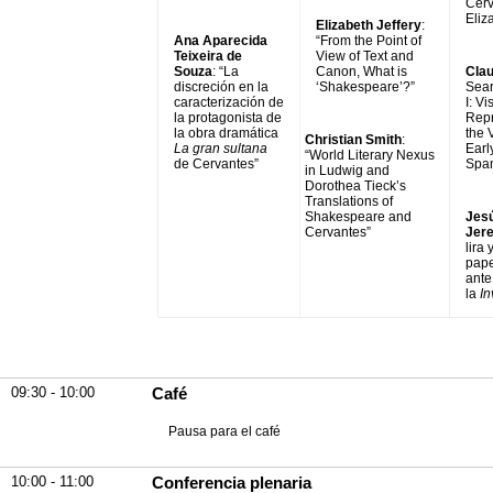
Cerv
Eliza
Elizabeth Jeffery
:
Ana Aparecida
“From the Point of
Teixeira de
View of Text and
Souza
: “La
Canon, What is
Cla
discreción en la
‘Shakespeare’?”
Sear
caracterización de
I: Vi
la protagonista de
Repr
la obra dramática
the 
Christian Smith
:
La gran sultana
Earl
“World Literary Nexus
de Cervantes”
Span
in Ludwig and
Dorothea Tieck’s
Translations of
Shakespeare and
Jes
Cervantes”
Jer
lira 
pape
ante
la
In
09:30 - 10:00
Café
Pausa para el café
10:00 - 11:00
Conferencia plenaria