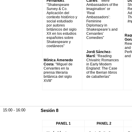
Fernández
:
Carles
: “‘Mere
Do
“Shakespeare
Ambassadors of the
Shi
Survey & Co.
Imagination’ or
Re
Aplicación del
‘Real
Ad
contexto histórico y
Ambassadors’:
Th
social estudiado
Feminine
Im
por autores
Diplomacy in
británicos del siglo
Shakespeare’s and
XX en los estudios
Cervantes’
Raqu
españoles sobre
Comedies”
Gon
Shakespeare y
Rewr
coetáneos”
and 
Jordi Sánchez-
Perf
Martí
: “Reading
and
Mónica Amenedo
Chivalric Romances
Costa
: “Miguel de
in Early Modern
Cervantes en la
England: The Case
prensa literaria
of the Iberian libros
británica del siglo
de caballerías”
XVIII”
15:00 - 16:00
Sesión 8
PANEL 1
PANEL 2