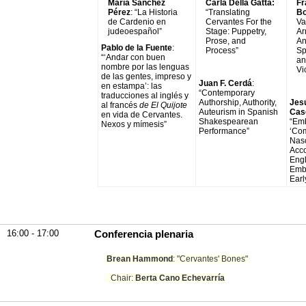
María Sánchez
Carla Della Gatta:
Fr
Pérez
: “La Historia
“Translating
Bo
de Cardenio en
Cervantes For the
Va
judeoespañol”
Stage: Puppetry,
Ar
Prose, and
An
Pablo de la Fuente
:
Process”
Sp
“‘Andar con buen
an
nombre por las lenguas
Vi
de las gentes, impreso y
Juan F. Cerdá
:
en estampa’: las
“Contemporary
traducciones al inglés y
Authorship, Authority,
Jes
al francés
de El Quijote
Auteurism in Spanish
Cas
en vida de Cervantes.
Shakespearean
“Em
Nexos y mímesis”
Performance”
‘Co
Nasc
Acco
Engl
Embl
Earl
16:00 - 17:00
Conferencia plenaria
Brean Hammond
: "Cervantes' Bones"
Chair:
Berta Cano Echevarría