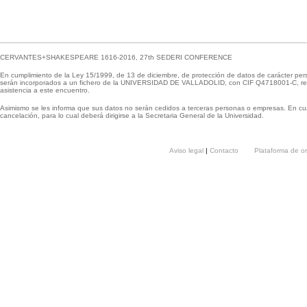
CERVANTES+SHAKESPEARE 1616-2016, 27th SEDERI CONFERENCE
En cumplimiento de la Ley 15/1999, de 13 de diciembre, de protección de datos de carácter per
serán incorporados a un fichero de la UNIVERSIDAD DE VALLADOLID, con CIF Q4718001-C, respo
asistencia a este encuentro.
Asimismo se les informa que sus datos no serán cedidos a terceras personas o empresas. En cua
cancelación, para lo cual deberá dirigirse a la Secretaria General de la Universidad.
Aviso legal
|
Contacto
Plataforma de o